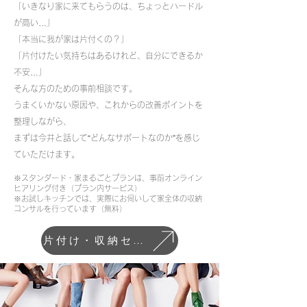
「いきなり家に来てもらうのは、ちょっとハードル
が高い…」
「本当に我が家は片付くの？」
「片付けたい気持ちはあるけれど、自分にできるか
不安…」
そんな方のための事前相談です。
うまくいかない原因や、これからの改善ポイントを
整理しながら、
まずは今井と話して“どんなサポートなのか”を感じ
ていただけます。
※スタンダード・家まるごとプランは、事前オンライン
ヒアリング付き（プラン内サービス）
※お試しキッチンでは、実際にお伺いして家全体の収納
コンサルを行っています（無料）
片付け・収納セッション