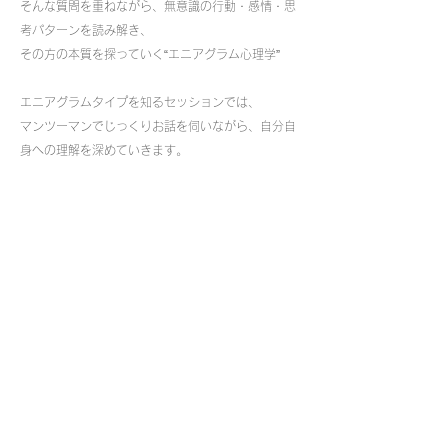
そんな質問を重ねながら、無意識の行動・感情・思
考パターンを読み解き、
その方の本質を探っていく“エニアグラム心理学”
エニアグラムタイプを知るセッションでは、
マンツーマンでじっくりお話を伺いながら、自分自
身への理解を深めていきます。
※現在今井は診断を行っておりません。ご紹介させていただく
形になります
エニアグラム性格診断
整理収納サービス一覧
Katano's Service