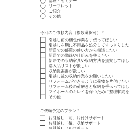
講座・セミナー
リーフレット
ご紹介
その他
必
今回のご依頼内容（複数選択可）
*
須
引越し前の梱包作業を手伝ってほしい
項
目
引越しを期に不用品を処分してすっきりし
新居での部屋の使い方から相談したい
新居での動線や仕組みを整えたい
新居での収納家具や収納方法を提案してほ
購入品リストが欲しい
収納提案書が欲しい
引越し後の収納作業をお願いしたい
リフォームができるように荷物を片付けた
リフォーム後の荷解きと収納を手伝ってほ
マイホームのキレイを保つために整理収納
その他
必
ご依頼予定のプラン
*
須
お引越し「前」片付けサポート
項
目
お引越し「後」収納サポート
お引越しフルサポート