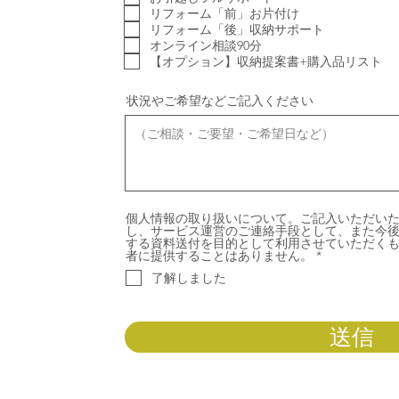
リフォーム「前」お片付け
リフォーム「後」収納サポート
オンライン相談90分
【オプション】収納提案書+購入品リスト
状況やご希望などご記入ください
個人情報の取り扱いについて。ご記入いただいた個
し、サービス運営のご連絡手段として、また今後K
する資料送付を目的として利用させていただく
必
者に提供することはありません。
*
須
了解しました
項
目
送信