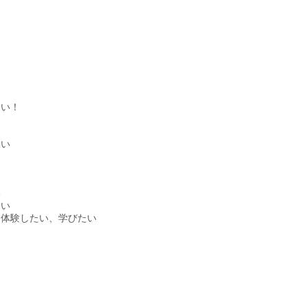
たい！
しい
い
しい
を体験したい、学びたい