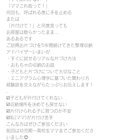
「ママこれ取って！」
何回も、呼ばれる度に手を止める
または
「片付けて！」と何度言っても
お部屋は散らかったまま…
あるあるです
ご訪問お片づけを5年間続けてきた整理収納
アドバイザーいまいが
・すぐに試せるリアルな片づけ方法
・おもちゃの収納のお話
・子どもと片づけについて大切なこと
・エニアグラム心理学に基づいた関わり方
経験談を交えながらたっぷりお伝えします！
.
☑️子どもが片付けてくれない
☑️収納場所を決めても戻せない
☑️片付けられる子に育つのか不安
☑️私(ママ)が片付け苦手
こんな方はぜひご参加ください
前回は幼児期～高校生ママまでご参加くださ
いました😊