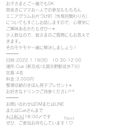
お子さまとご一緒でもOK
息抜きにママお一人での参加ももちろん
エニアグラムお片づけ的「性格別関わり方」
についてもすこしお話しますので、心理学に
ご興味あるかたもぜひ～⭐
少人数なので、皆さまのご質問にもお答えで
きます。
そのモヤモヤ一緒に解決しましょう！
━━━
日時:2022.1.19(月)　10:30-12:00
場所:Cue (新京成/北習志野駅徒歩7分)
定員:4名
料金:3,000円
整理収納のきほん冊子プレゼント⭐
お好きなドリンクご持参ください^^
━━━
お問い合わせはDMまたはLINE
またはCueさんまで
1/18(火)18:00〆です
Previous
Next
ぜひ、ご参加お待ちしています！♡