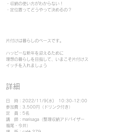
・収納の使い方がわからない！
・定位置ってどうやって決めるの？
片付けは暮らしのベースです。
ハッピーな新年を迎えるために
理想の暮らしを目指して、いまこそ片付けス
イッチを入れましょう
詳細
日　時：2022/11/9(水)　10:30-12:00
参加費：3,500円（ドリンク付き）
定　員：5名
講　師：marisaga（整理収納アドバイザー
福尾・今井）
場　所：café 279