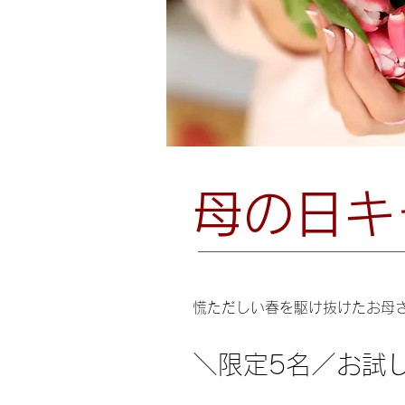
母の日キ
慌ただしい春を駆け抜けたお母
＼限定5名／お試