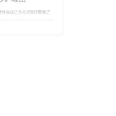
夏休みはこちらで8日間過ご
の朝です 今回はお友だちファ
どもたちはいつもの数百倍
ちらのファミリーとは 長男が
古島の民宿で出会いました パ