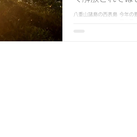
八重山諸島の西表島 今年の
していました 今は、最終日
ミリーと一緒の旅行なので子
楽しんでいると思います こ
当時1才だった10年前に宮
パYくん...