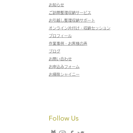
お知らせ
ご訪問整理収納サービス
お引越し整理収納サポート
オンライン片付け・収納セッション
プロフィール
作業事例
・
お客様の声
ブログ
お問い合わせ
お申込みフォーム
​お掃除シャイニー
Follow Us
Follow Us