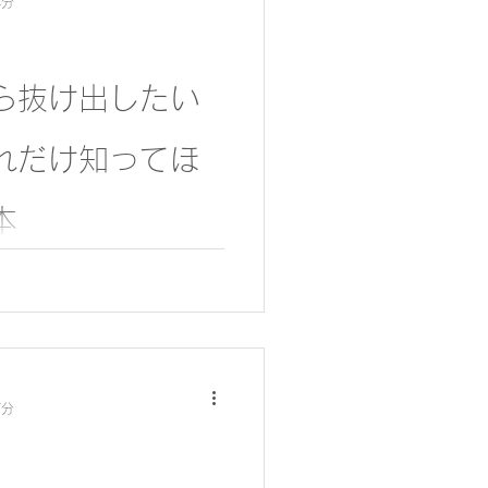
4分
ら抜け出したい
れだけ知ってほ
本
ている。 片付けても片付け
ている… いつも私ばかりが
くれない！ 仕事から疲れて
ライラが止まらない！！ お
伺うお話から、皆さんこの
7分