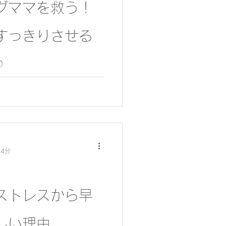
グママを救う！
すっきりさせる
つ
限の片付けポイント
 4分
ストレスから早
しい理由