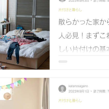
2023年9月3日
読了時間: 
片付けと暮らし
散らかった家か
人必見！まずこ
しい片付けの基
いっつもバタバタ探し物をし
ても気付いたらすぐ散らかっ
頑張っていて家族は協力して
帰ってきてこの景色‥もうイ
客様のお宅にご訪問した際に
katanosagano
ようなことをお話...
2023年9月1日
読了時間: 
片付けと暮らし