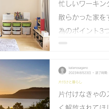
忙しいワーキン
散らかった家を
為のポイント3
忙しいママが押さえたい最低
katanosagano
2023年8月23日
読了時間:
片付けと暮らし
片付けなきゃの
く解放されてほ